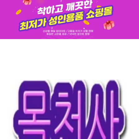
애니메이션많은웹하드
추천