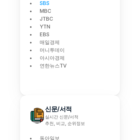
SBS
MBC
JTBC
YTN
EBS
매일경제
머니투데이
아시아경제
연한뉴스TV
신문/서적
실시간 신문/서적
추천, 비교, 순위정보
동아일보