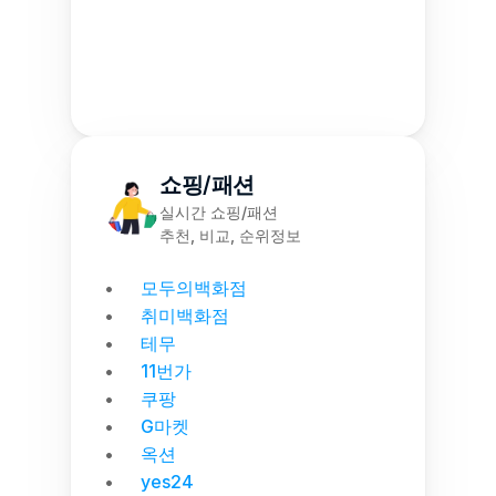
쇼핑/패션
실시간 쇼핑/패션
추천, 비교, 순위정보
모두의백화점
취미백화점
테무
11번가
쿠팡
G마켓
옥션
yes24