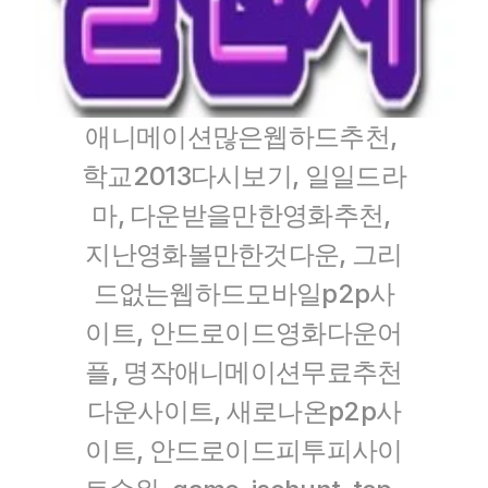
애니메이션많은웹하드추천, 
학교2013다시보기, 일일드라
마, 다운받을만한영화추천, 
지난영화볼만한것다운, 그리
드없는웹하드모바일p2p사
이트, 안드로이드영화다운어
플, 명작애니메이션무료추천
다운사이트, 새로나온p2p사
이트, 안드로이드피투피사이