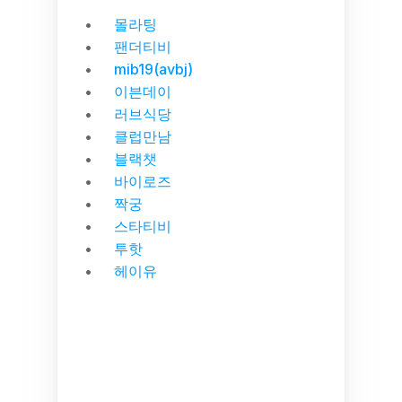
몰라팅
팬더티비
mib19(avbj)
이븐데이
러브식당
클럽만남
블랙챗
바이로즈
짝궁
스타티비
투핫
헤이유