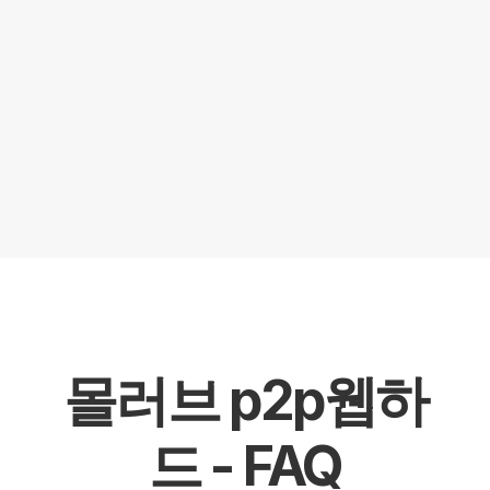
파일조
· 각종 자료 많은 웹하드· 첫달 무료 이벤트 
진행중· JTBC TV조선 채널A 모든자료 100
원!· 성인채널 VIKI TV 독점 100원!· FTV 낚
시채널 무료 ~ 100원!#합법 #자료많은 #첫
달무료
Read More
몰러브 p2p웹하
드 - FAQ