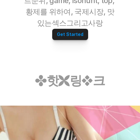
트순위, game, isohunt, top, 
황제를 위하여, 국제시장, 맛
있는섹스그리고사랑
Get Started
핫
링
크